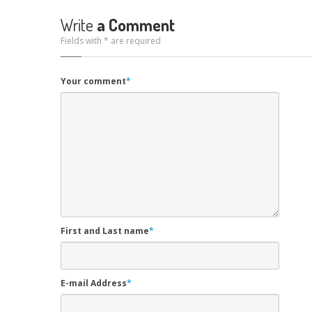
Write
a Comment
Fields with * are required
Your comment
*
First and Last name
*
E-mail Address
*