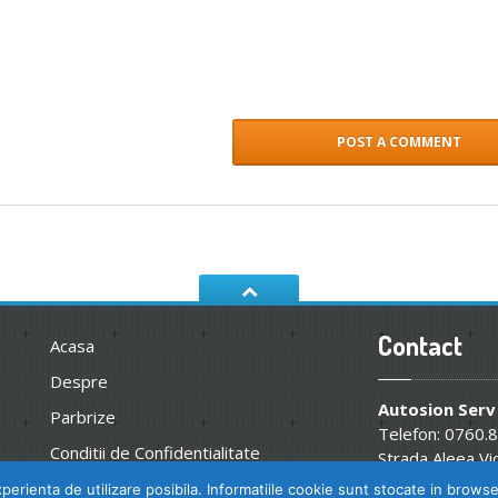
Contact
Acasa
Despre
Autosion Serv
Parbrize
Telefon: 0760.
Conditii de Confidentialitate
Strada Aleea Vic
office[@]autosi
Termeni si conditii
perienta de utilizare posibila. Informatiile cookie sunt stocate in brows